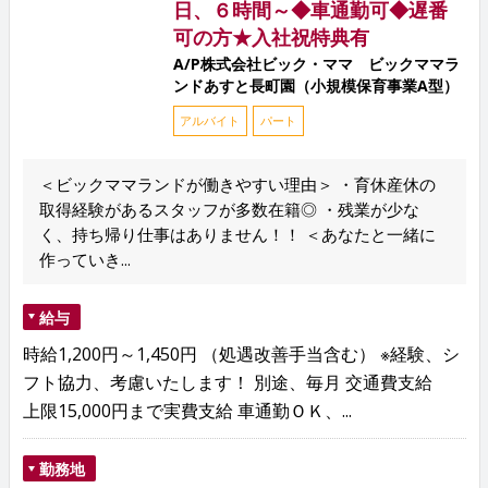
日、６時間～◆車通勤可◆遅番
可の方★入社祝特典有
A/P株式会社ビック・ママ ビックママラ
ンドあすと長町園（小規模保育事業A型）
アルバイト
パート
＜ビックママランドが働きやすい理由＞ ・育休産休の
取得経験があるスタッフが多数在籍◎ ・残業が少な
く、持ち帰り仕事はありません！！ ＜あなたと一緒に
作っていき...
給与
時給1,200円～1,450円 （処遇改善手当含む） ※経験、シ
フト協力、考慮いたします！ 別途、毎月 交通費支給
上限15,000円まで実費支給 車通勤ＯＫ、...
勤務地