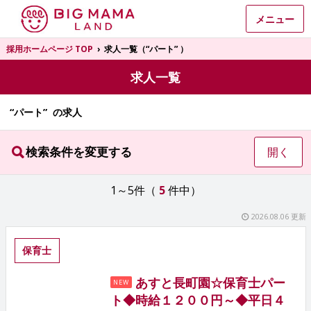
メニュー
採用ホームページ TOP
›
求人一覧（“パート” ）
求人一覧
“パート” の求人
検索条件を変更する
開く
1～5件（
5
件中）
2026.08.06 更新
保育士
あすと長町園☆保育士パー
NEW
ト◆時給１２００円～◆平日４