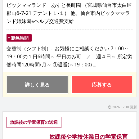
ビックママランド あすと長町園 （宮城県仙台市太白区
郡山6-7-21 テナント１-１） 他、仙台市内ビックママラ
ンド姉妹園※ヘルプ交通費支給
勤務時間
交替制（シフト制）…お気軽にご相談ください 7：00～
19：00の１日6時間～ 平日のみ可 ／ 週４日～ 所定労
働時間120時間/月～ ①遅番(～19：00) ...
詳しく見る
応募する
2026.07.18 更新
放課後の学童保育の送迎
放課後や学校休業日の学童保育