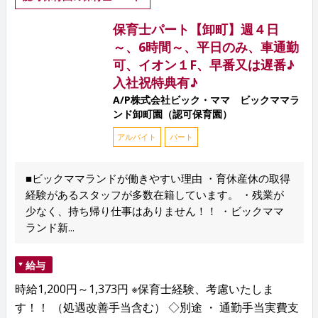
保育士パート【卸町】週４日
～、6時間～、平日のみ、車通勤
可、イオン１F、早番又は遅番♪
入社祝特典有♪
A/P株式会社ビック・ママ ビックママラ
ンド卸町園（認可保育園）
アルバイト
パート
■ビックママランドが働きやすい理由 ・育休産休の取得
経験があるスタッフが多数在籍しています。 ・残業が
少なく、持ち帰り仕事はありません！！ ・ビックママ
ランド新...
給与
時給1,200円～1,373円 ※保育士経験、考慮いたしま
す！！ （処遇改善手当含む） ◇別途 ・ 通勤手当実費支